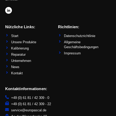
L
i
n
k
e
d
Nützliche Links:
Richtlinien:
i
n
-
Start
Datenschutzrichtlinie
i
n
Unsere Produkte
Allgemeine
Geschäftsbedingungen
Kalibrierung
Impressum
Reparatur
Unternehmen
News
Kontakt
Kontaktinformationen:
+49 (0) 61 81 / 42 309 - 0
+49 (0) 61 81 / 42 309 - 22
service@europascal.de