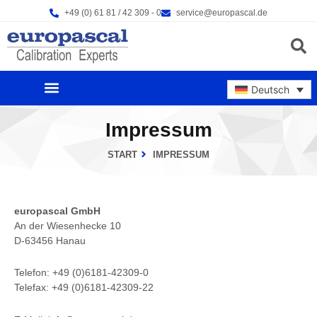
Zum
+49 (0) 61 81 / 42 309 - 0
service@europascal.de
Inhalt
springen
Products s
Deutsch
UNSERE PRODUKTE
NEWS & EVENTS
Impressum
START
IMPRESSUM
europascal GmbH
An der Wiesenhecke 10
D-63456 Hanau
Telefon: +49 (0)6181-42309-0
Telefax: +49 (0)6181-42309-22