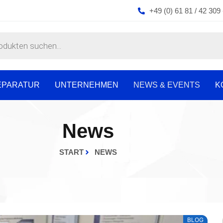
+49 (0) 61 81 / 42 309 
EPARATUR
UNTERNEHMEN
NEWS & EVENTS
K
News
START
NEWS
BLOG