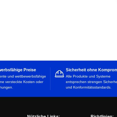
erbsfähige Preise
Sicherheit ohne Kompro
ente und wettbewerbsfähige
Alle Produkte und Systeme
ne versteckte Kosten oder
entsprechen strengen Sicherhe
hungen.
und Konformitätsstandards.
Nützliche Links:
Richtlinien: