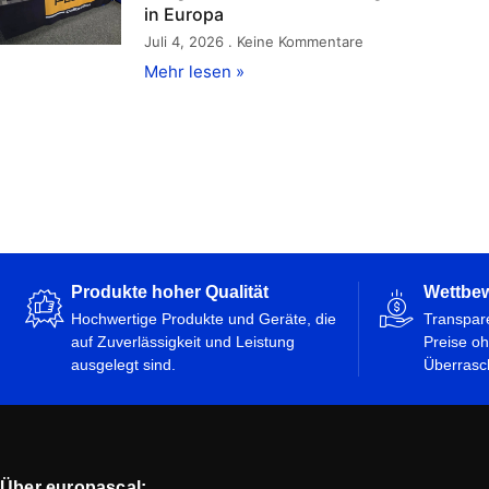
in Europa
Juli 4, 2026
Keine Kommentare
Mehr lesen »
Produkte hoher Qualität
Wettbew
Hochwertige Produkte und Geräte, die
Transpar
auf Zuverlässigkeit und Leistung
Preise oh
ausgelegt sind.
Überrasc
Über europascal: