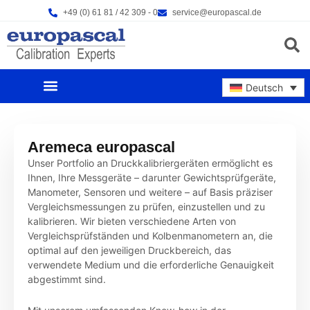
Zum
+49 (0) 61 81 / 42 309 - 0
service@europascal.de
Inhalt
springen
Products s
Deutsch
UNSERE PRODUKTE
NEWS & EVENTS
Aremeca europascal
Unser Portfolio an Druckkalibriergeräten ermöglicht es
Ihnen, Ihre Messgeräte – darunter Gewichtsprüfgeräte,
Manometer, Sensoren und weitere – auf Basis präziser
Vergleichsmessungen zu prüfen, einzustellen und zu
kalibrieren. Wir bieten verschiedene Arten von
Vergleichsprüfständen und Kolbenmanometern an, die
optimal auf den jeweiligen Druckbereich, das
verwendete Medium und die erforderliche Genauigkeit
abgestimmt sind.