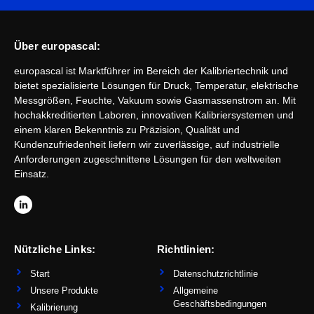
Über europascal:
europascal ist Marktführer im Bereich der Kalibriertechnik und
bietet spezialisierte Lösungen für Druck, Temperatur, elektrische
Messgrößen, Feuchte, Vakuum sowie Gasmassenstrom an. Mit
hochakkreditierten Laboren, innovativen Kalibriersystemen und
einem klaren Bekenntnis zu Präzision, Qualität und
Kundenzufriedenheit liefern wir zuverlässige, auf industrielle
Anforderungen zugeschnittene Lösungen für den weltweiten
Einsatz.
L
i
n
k
e
d
Nützliche Links:
Richtlinien:
i
n
-
Start
Datenschutzrichtlinie
i
n
Unsere Produkte
Allgemeine
Geschäftsbedingungen
Kalibrierung