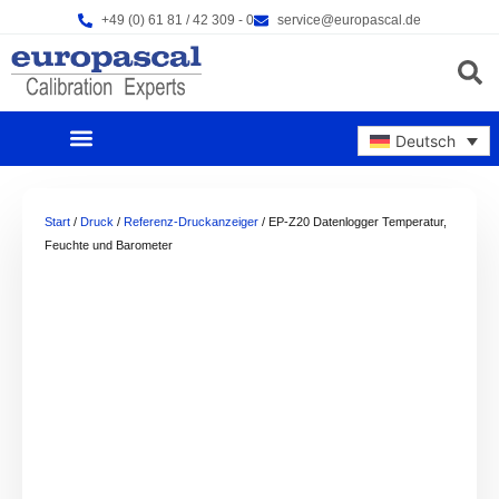
Zum
+49 (0) 61 81 / 42 309 - 0
service@europascal.de
Inhalt
springen
Products s
Deutsch
UNSERE PRODUKTE
NEWS & EVENTS
Start
/
Druck
/
Referenz-Druckanzeiger
/ EP-Z20 Datenlogger Temperatur,
Feuchte und Barometer