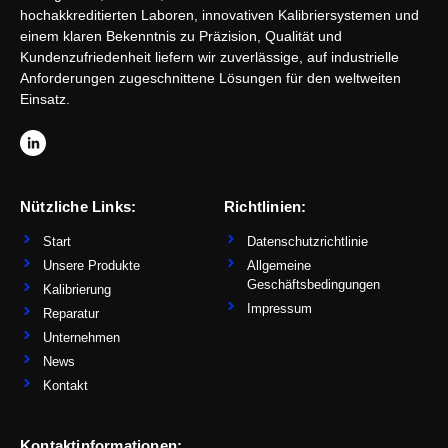
hochakkreditierten Laboren, innovativen Kalibriersystemen und
einem klaren Bekenntnis zu Präzision, Qualität und
Kundenzufriedenheit liefern wir zuverlässige, auf industrielle
Anforderungen zugeschnittene Lösungen für den weltweiten
Einsatz.
L
i
n
k
e
d
Nützliche Links:
Richtlinien:
i
n
-
Start
Datenschutzrichtlinie
i
n
Unsere Produkte
Allgemeine
Geschäftsbedingungen
Kalibrierung
Impressum
Reparatur
Unternehmen
News
Kontakt
Kontaktinformationen: