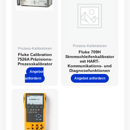
Prozess-Kalibratoren
Prozess-Kalibratoren
Fluke 709H
Fluke Calibration
Stromschleifenkalibrator
7526A Präzisions-
mit HART-
Prozesskalibrator
Kommunikations- und
Diagnosefunktionen
Angebot
anfordern
Angebot anfordern