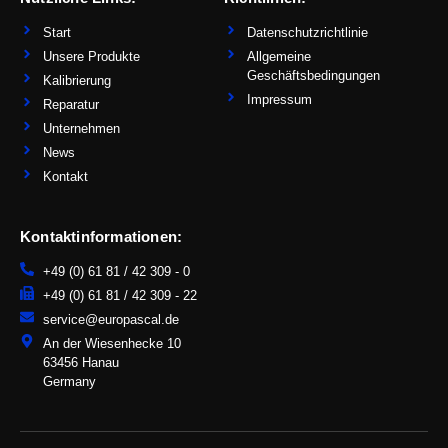
i
n
-
Start
Datenschutzrichtlinie
i
n
Unsere Produkte
Allgemeine
Geschäftsbedingungen
Kalibrierung
Impressum
Reparatur
Unternehmen
News
Kontakt
Kontaktinformationen:
+49 (0) 61 81 / 42 309 - 0
+49 (0) 61 81 / 42 309 - 22
service@europascal.de
An der Wiesenhecke 10
63456 Hanau
Germany