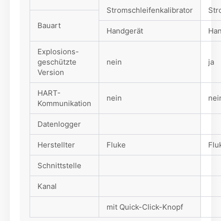
Stromschleifenkalibrator
Str
Bauart
Handgerät
Han
Explosions-
geschützte
nein
ja
Version
HART-
nein
nei
Kommunikation
Datenlogger
Herstellter
Fluke
Flu
Schnittstelle
Kanal
mit Quick-Click-Knopf