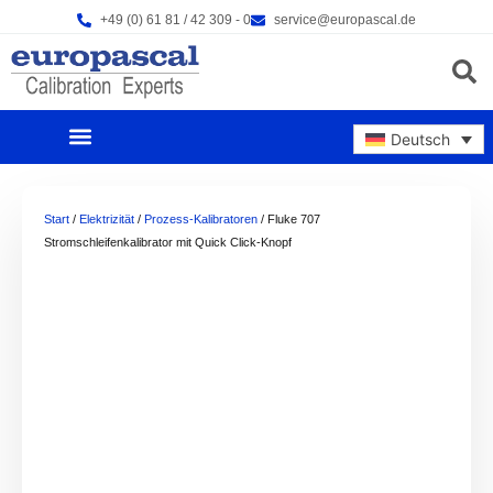
Zum
+49 (0) 61 81 / 42 309 - 0
service@europascal.de
Inhalt
springen
Products s
Deutsch
UNSERE PRODUKTE
NEWS & EVENTS
Start
/
Elektrizität
/
Prozess-Kalibratoren
/ Fluke 707
Stromschleifenkalibrator mit Quick Click-Knopf