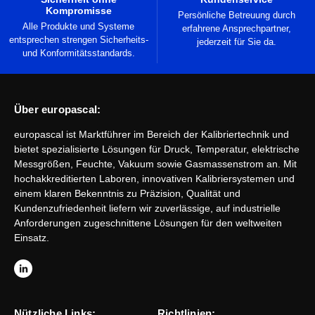
Kompromisse
Persönliche Betreuung durch
Alle Produkte und Systeme
erfahrene Ansprechpartner,
entsprechen strengen Sicherheits-
jederzeit für Sie da.
und Konformitätsstandards.
Über europascal:
europascal ist Marktführer im Bereich der Kalibriertechnik und
bietet spezialisierte Lösungen für Druck, Temperatur, elektrische
Messgrößen, Feuchte, Vakuum sowie Gasmassenstrom an. Mit
hochakkreditierten Laboren, innovativen Kalibriersystemen und
einem klaren Bekenntnis zu Präzision, Qualität und
Kundenzufriedenheit liefern wir zuverlässige, auf industrielle
Anforderungen zugeschnittene Lösungen für den weltweiten
Einsatz.
L
i
n
k
e
d
Nützliche Links:
Richtlinien: