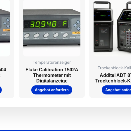
r
Temperaturanzeiger
Trockenblock-Kal
504
Fluke Calibration 1502A
t
Thermometer mit
Additel ADT 8
Digitalanzeige
Trockenblock-Ka
Angebot anfordern
Angebot anfo