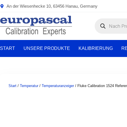
Zum
An der Wiesenhecke 10, 63456 Hanau, Germany
Inhalt
springen
Products
search
START
UNSERE PRODUKTE
KALIBRIERUNG
R
Start
/
Temperatur
/
Temperaturanzeiger
/ Fluke Calibration 1524 Refer