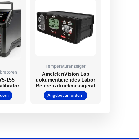
Temperaturanzeiger
ibratoren
Ametek nVision Lab
75-155
dokumentierendes Labor
librator
Referenzdruckmessgerät
rdern
Angebot anfordern