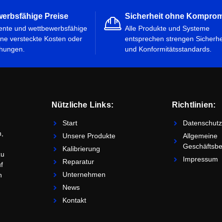
erbsfähige Preise
Sicherheit ohne Kompro
ente und wettbewerbsfähige
Alle Produkte und Systeme
ne versteckte Kosten oder
entsprechen strengen Sicherhe
hungen.
und Konformitätsstandards.
Nützliche Links:
Richtlinien:
Start
Datenschutzr
n,
Unsere Produkte
Allgemeine
Geschäftsb
Kalibrierung
zu
Impressum
Reparatur
f
Unternehmen
n
News
Kontakt